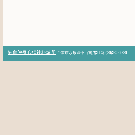
林俞仲身心精神科診所
-台南市永康區中山南路31號-(06)3036006