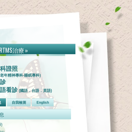
RTMS治療
»
科證照
-老年精神專科-睡眠專科)
診
語看診
(國語．台語．英語)
息
自我檢測
English
息
9)