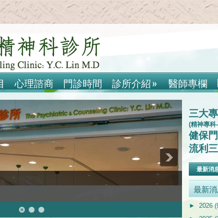
目
心理諮商
門診時間
診所介紹
»
醫師專欄
三大專
(精神專科
健保門
流利三
最新消
最新消
►
2026
(