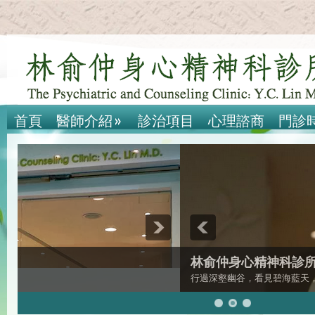
首頁
醫師介紹
»
診治項目
心理諮商
門診
林俞仲身心精神科診所
行過深壑幽谷，看見碧海藍天，感受純真溫暖。