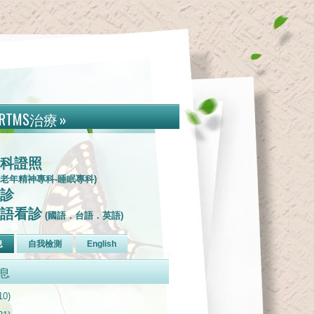
RTMS治療
»
科證照
-老年精神專科-睡眠專科)
診
語看診
(國語．台語．英語)
息
自我檢測
English
息
10)