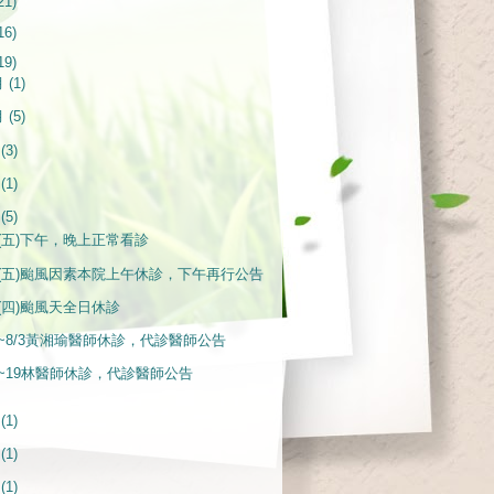
21)
16)
19)
月
(1)
月
(5)
月
(3)
月
(1)
月
(5)
28(五)下午，晚上正常看診
28(五)颱風因素本院上午休診，下午再行公告
27(四)颱風天全日休診
24~8/3黃湘瑜醫師休診，代診醫師公告
10~19林醫師休診，代診醫師公告
月
(1)
月
(1)
月
(1)