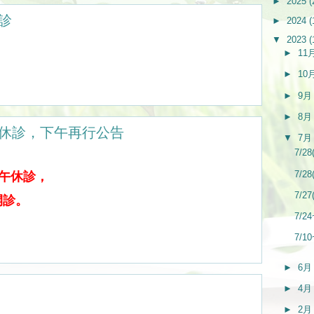
►
2025
(
看診
►
2024
(
▼
2023
(
►
11
►
10
►
9
►
8
上午休診，下午再行公告
▼
7
7/
7/
上午休診，
7/
開診。
7/
7/
►
6
►
4
►
2