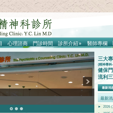
目
心理諮商
門診時間
診所介紹
»
醫師專欄
三大專
(精神專科
健保門
流利三
最新消
最新消
►
2026
(