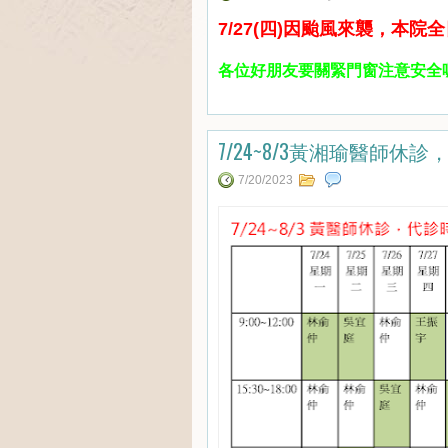
7/27(四)因颱風來襲，本院
各位好朋友要關緊門窗注意安全喔
7/24~8/3黃湘瑜醫師休
7/20/2023