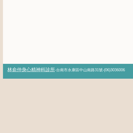
林俞仲身心精神科診所
-台南市永康區中山南路31號-(06)3036006