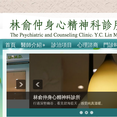
首頁
醫師介紹
»
診治項目
心理諮商
門診
林俞仲身心精神科診所
行過深壑幽谷，看見碧海藍天，感受純真溫暖。