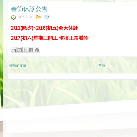
春節休診公告
2/05/2021
2/11(除夕)~2/16(初五)全天休診
2/17(初六)星期三開工 恢復正常看診
較新的文章
首頁