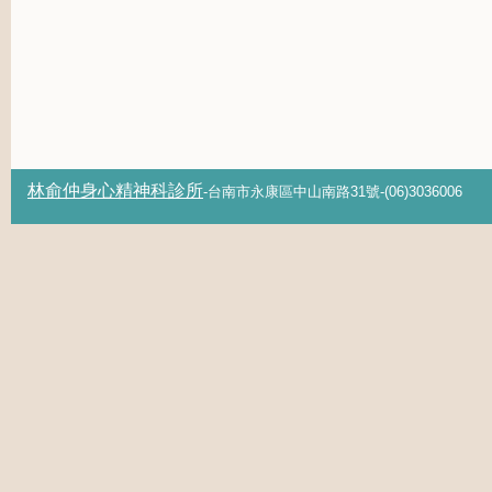
林俞仲身心精神科診所
-台南市永康區中山南路31號-(06)3036006